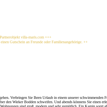
Partnerobjekt villa-maris.com +++
h einen Gutschein an Freunde oder Familienangehörige. ++
 gehen. Verbringen Sie Ihren Urlaub in einem unserer schwimmenden Fe
 über den Wieker Bodden schweifen. Und abends könnens Sie einen erl
ie Wohnungen sind groß, modern und sehr gemütlich. Ein Kamin sorgt 