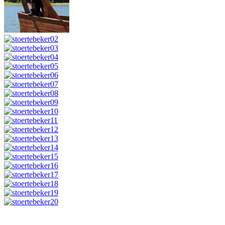
© Störtebeker Festspiele GmbH Co. KG