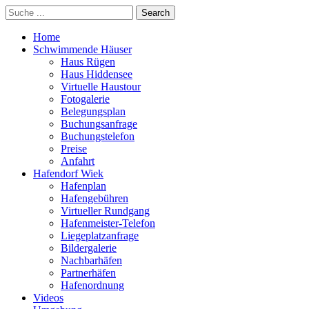
Home
Schwimmende Häuser
Haus Rügen
Haus Hiddensee
Virtuelle Haustour
Fotogalerie
Belegungsplan
Buchungsanfrage
Buchungstelefon
Preise
Anfahrt
Hafendorf Wiek
Hafenplan
Hafengebühren
Virtueller Rundgang
Hafenmeister-Telefon
Liegeplatzanfrage
Bildergalerie
Nachbarhäfen
Partnerhäfen
Hafenordnung
Videos