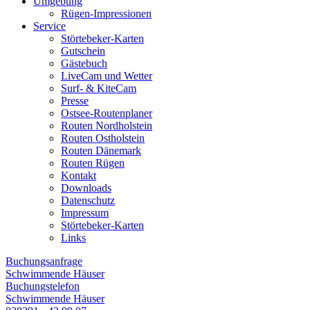
Umgebung
Rügen-Impressionen
Service
Störtebeker-Karten
Gutschein
Gästebuch
LiveCam und Wetter
Surf- & KiteCam
Presse
Ostsee-Routenplaner
Routen Nordholstein
Routen Ostholstein
Routen Dänemark
Routen Rügen
Kontakt
Downloads
Datenschutz
Impressum
Störtebeker-Karten
Links
Buchungsanfrage
Schwimmende Häuser
Buchungstelefon
Schwimmende Häuser