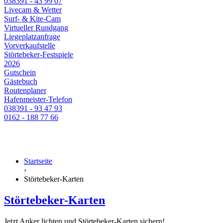
038391 - 43 99 07
Livecam & Wetter
Surf- & Kite-Cam
Virtueller Rundgang
Liegeplatzanfrage
Vorverkaufstelle
Störtebeker-Festspiele
2026
Gutschein
Gästebuch
Routenplaner
Hafenmeister-Telefon
038391 - 93 47 93
0162 - 188 77 66
Startseite
›
Störtebeker-Karten
Störtebeker-Karten
Jetzt Anker lichten und Störtebeker-Karten sichern!