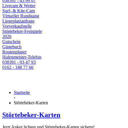
038391 - 43 99 07
Livecam & Wetter
Surf- & Kite-Cam
Virtueller Rundgang
Liegeplatzanfrage
Vorverkaufstelle
Störtebeker-Festspiele
2026
Gutschein
Gästebuch
Routenplaner
Hafenmeister-Telefon
038391 - 93 47 93
0162 - 188 77 66
Startseite
›
Störtebeker-Karten
Störtebeker-Karten
Jetzt Anker lichten und Störtebeker-Karten sichern!