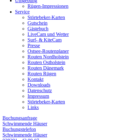
Umgebung
Rügen-Impressionen
Service
Störtebeker-Karten
Gutschein
Gästebuch
LiveCam und Wetter
Surf- & KiteCam
Presse
Ostsee-Routenplaner
Routen Nordholstein
Routen Ostholstein
Routen Dänemark
Routen Rügen
Kontakt
Downloads
Datenschutz
Impressum
Störtebeker-Karten
Links
Buchungsanfrage
Schwimmende Häuser
Buchungstelefon
Schwimmende Häuser