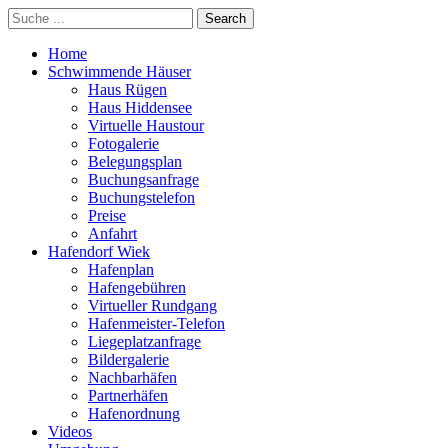
Home
Schwimmende Häuser
Haus Rügen
Haus Hiddensee
Virtuelle Haustour
Fotogalerie
Belegungsplan
Buchungsanfrage
Buchungstelefon
Preise
Anfahrt
Hafendorf Wiek
Hafenplan
Hafengebühren
Virtueller Rundgang
Hafenmeister-Telefon
Liegeplatzanfrage
Bildergalerie
Nachbarhäfen
Partnerhäfen
Hafenordnung
Videos